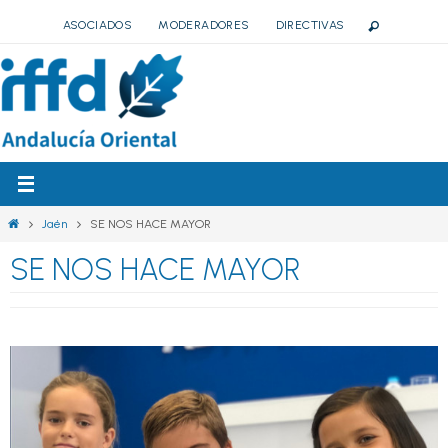
Ir
ASOCIADOS
MODERADORES
DIRECTIVAS
al
contenido
Inicio
Jaén
SE NOS HACE MAYOR
SE NOS HACE MAYOR